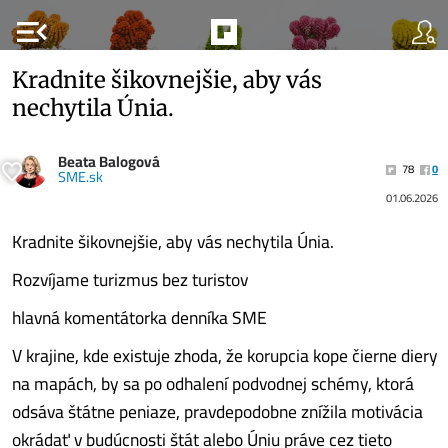
menu_open
Kradnite šikovnejšie, aby vás
nechytila Únia.
Beata Balogová
78
0
SME.sk
01.06.2026
Kradnite šikovnejšie, aby vás nechytila Únia.
Rozvíjame turizmus bez turistov
hlavná komentátorka denníka SME
V krajine, kde existuje zhoda, že korupcia kope čierne diery
na mapách, by sa po odhalení podvodnej schémy, ktorá
odsáva štátne peniaze, pravdepodobne znížila motivácia
okrádať v budúcnosti štát alebo Úniu práve cez tieto