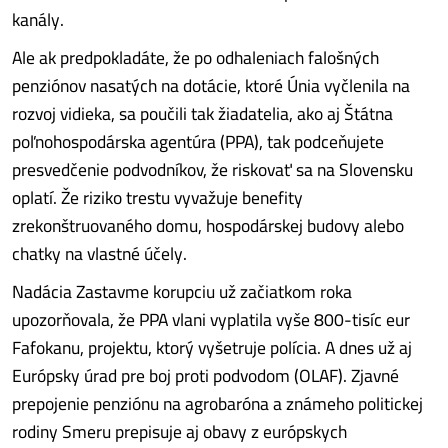
kanály.
Ale ak predpokladáte, že po odhaleniach falošných
penziónov nasatých na dotácie, ktoré Únia vyčlenila na
rozvoj vidieka, sa poučili tak žiadatelia, ako aj Štátna
poľnohospodárska agentúra (PPA), tak podceňujete
presvedčenie podvodníkov, že riskovať sa na Slovensku
oplatí. Že riziko trestu vyvažuje benefity
zrekonštruovaného domu, hospodárskej budovy alebo
chatky na vlastné účely.
Nadácia Zastavme korupciu už začiatkom roka
upozorňovala, že PPA vlani vyplatila vyše 800-tisíc eur
Fafokanu, projektu, ktorý vyšetruje polícia. A dnes už aj
Európsky úrad pre boj proti podvodom (OLAF). Zjavné
prepojenie penziónu na agrobaróna a známeho politickej
rodiny Smeru prepisuje aj obavy z európskych