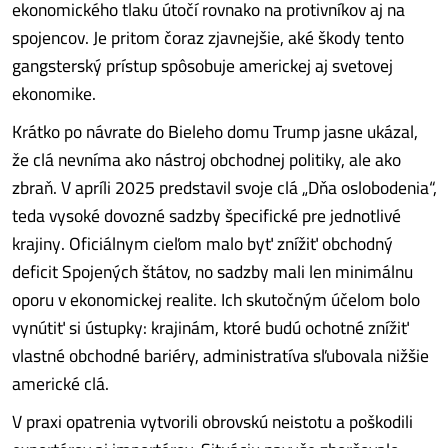
ekonomického tlaku útočí rovnako na protivníkov aj na
spojencov. Je pritom čoraz zjavnejšie, aké škody tento
gangsterský prístup spôsobuje americkej aj svetovej
ekonomike.
Krátko po návrate do Bieleho domu Trump jasne ukázal,
že clá nevníma ako nástroj obchodnej politiky, ale ako
zbraň. V apríli 2025 predstavil svoje clá „Dňa oslobodenia“,
teda vysoké dovozné sadzby špecifické pre jednotlivé
krajiny. Oficiálnym cieľom malo byť znížiť obchodný
deficit Spojených štátov, no sadzby mali len minimálnu
oporu v ekonomickej realite. Ich skutočným účelom bolo
vynútiť si ústupky: krajinám, ktoré budú ochotné znížiť
vlastné obchodné bariéry, administratíva sľubovala nižšie
americké clá.
V praxi opatrenia vytvorili obrovskú neistotu a poškodili