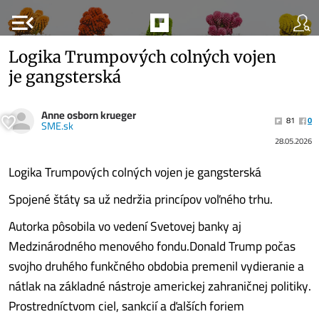
menu_open
Logika Trumpových colných vojen
je gangsterská
Anne osborn krueger
81
0
SME.sk
28.05.2026
Logika Trumpových colných vojen je gangsterská
Spojené štáty sa už nedržia princípov voľného trhu.
Autorka pôsobila vo vedení Svetovej banky aj
Medzinárodného menového fondu.Donald Trump počas
svojho druhého funkčného obdobia premenil vydieranie a
nátlak na základné nástroje americkej zahraničnej politiky.
Prostredníctvom ciel, sankcií a ďalších foriem