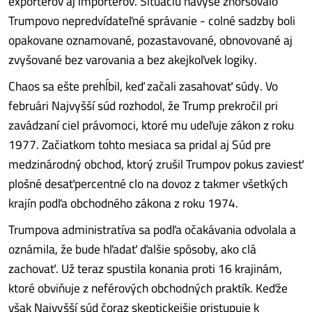
exportérov aj importérov. Situáciu navyše zhoršovalo
Trumpovo nepredvídateľné správanie - colné sadzby boli
opakovane oznamované, pozastavované, obnovované aj
zvyšované bez varovania a bez akejkoľvek logiky.
Chaos sa ešte prehĺbil, keď začali zasahovať súdy. Vo
februári Najvyšší súd rozhodol, že Trump prekročil pri
zavádzaní ciel právomoci, ktoré mu udeľuje zákon z roku
1977. Začiatkom tohto mesiaca sa pridal aj Súd pre
medzinárodný obchod, ktorý zrušil Trumpov pokus zaviesť
plošné desaťpercentné clo na dovoz z takmer všetkých
krajín podľa obchodného zákona z roku 1974.
Trumpova administratíva sa podľa očakávania odvolala a
oznámila, že bude hľadať ďalšie spôsoby, ako clá
zachovať. Už teraz spustila konania proti 16 krajinám,
ktoré obviňuje z neférových obchodných praktík. Keďže
však Najvyšší súd čoraz skeptickejšie pristupuje k