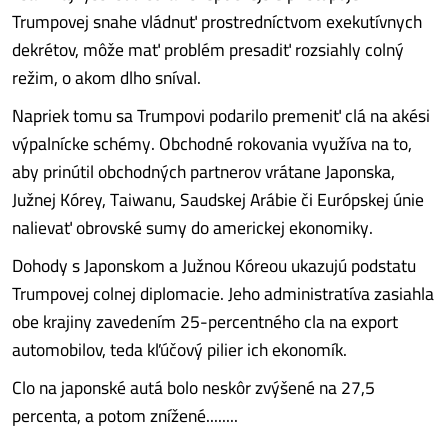
Trumpovej snahe vládnuť prostredníctvom exekutívnych
dekrétov, môže mať problém presadiť rozsiahly colný
režim, o akom dlho sníval.
Napriek tomu sa Trumpovi podarilo premeniť clá na akési
výpalnícke schémy. Obchodné rokovania využíva na to,
aby prinútil obchodných partnerov vrátane Japonska,
Južnej Kórey, Taiwanu, Saudskej Arábie či Európskej únie
nalievať obrovské sumy do americkej ekonomiky.
Dohody s Japonskom a Južnou Kóreou ukazujú podstatu
Trumpovej colnej diplomacie. Jeho administratíva zasiahla
obe krajiny zavedením 25-percentného cla na export
automobilov, teda kľúčový pilier ich ekonomík.
Clo na japonské autá bolo neskôr zvýšené na 27,5
percenta, a potom znížené........