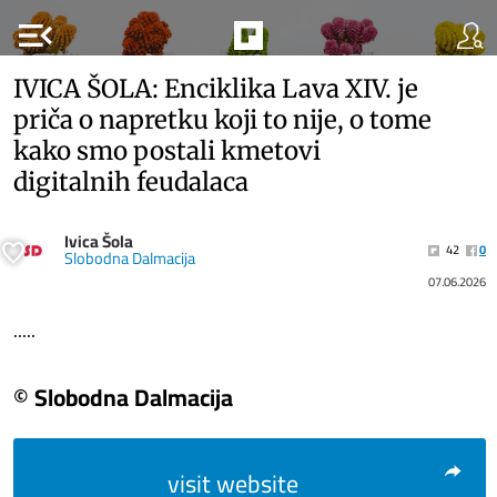
menu_open
IVICA ŠOLA: Enciklika Lava XIV. je
priča o napretku koji to nije, o tome
kako smo postali kmetovi
digitalnih feudalaca
Ivica Šola
42
0
Slobodna Dalmacija
07.06.2026
.....
© Slobodna Dalmacija
visit website