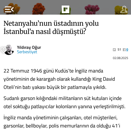
menu_open
Netanyahu’nun üstadının yolu
İstanbul’a nasıl düşmüştü?
Yıldıray Oğur
51
0
Serbestiyet
02.08.2025
22 Temmuz 1946 günü Kudüs’te İngiliz manda
yönetiminin de karargah olarak kullandığı King David
Oteli’nin batı yakası büyük bir patlamayla yıkıldı.
Sudanlı garson kılığındaki militanların süt kutuları içinde
otel soktuğu patlayıcılar kolonların yanına yerleştirilmişti.
İngiliz manda yönetiminin çalışanları, otel müşterileri,
garsonlar, bellboylar, polis memurlarının da olduğu 41’i