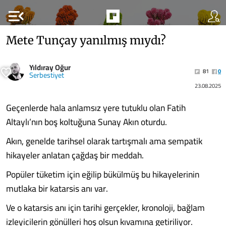
menu_open
Mete Tunçay yanılmış mıydı?
Yıldıray Oğur
81
0
Serbestiyet
23.08.2025
Geçenlerde hala anlamsız yere tutuklu olan Fatih
Altaylı’nın boş koltuğuna Sunay Akın oturdu.
Akın, genelde tarihsel olarak tartışmalı ama sempatik
hikayeler anlatan çağdaş bir meddah.
Popüler tüketim için eğilip bükülmüş bu hikayelerinin
mutlaka bir katarsis anı var.
Ve o katarsis anı için tarihi gerçekler, kronoloji, bağlam
izleyicilerin gönülleri hoş olsun kıvamına getiriliyor.