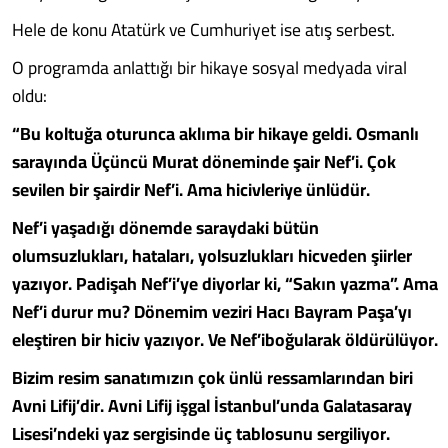
Hele de konu Atatürk ve Cumhuriyet ise atış serbest.
O programda anlattığı bir hikaye sosyal medyada viral
oldu:
“Bu koltuğa oturunca aklıma bir hikaye geldi. Osmanlı
sarayında Üçüncü Murat döneminde şair Nef’i. Çok
sevilen bir şairdir Nef’i. Ama hicivleriye ünlüdür.
Nef’i yaşadığı dönemde saraydaki bütün
olumsuzlukları, hataları, yolsuzlukları hicveden şiirler
yazıyor. Padişah Nef’i’ye diyorlar ki, “Sakın yazma”. Ama
Nef’i durur mu? Dönemim veziri Hacı Bayram Paşa’yı
eleştiren bir hiciv yazıyor. Ve Nef’iboğularak öldürülüyor.
Bizim resim sanatımızın çok ünlü ressamlarından biri
Avni Lifij’dir. Avni Lifij işgal İstanbul’unda Galatasaray
Lisesi’ndeki yaz sergisinde üç tablosunu sergiliyor.