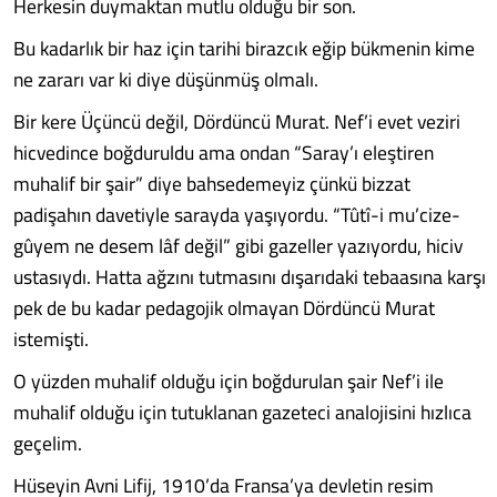
Herkesin duymaktan mutlu olduğu bir son.
Bu kadarlık bir haz için tarihi birazcık eğip bükmenin kime
ne zararı var ki diye düşünmüş olmalı.
Bir kere Üçüncü değil, Dördüncü Murat. Nef’i evet veziri
hicvedince boğduruldu ama ondan “Saray’ı eleştiren
muhalif bir şair” diye bahsedemeyiz çünkü bizzat
padişahın davetiyle sarayda yaşıyordu. “Tûtî-i mu’cize-
gûyem ne desem lâf değil” gibi gazeller yazıyordu, hiciv
ustasıydı. Hatta ağzını tutmasını dışarıdaki tebaasına karşı
pek de bu kadar pedagojik olmayan Dördüncü Murat
istemişti.
O yüzden muhalif olduğu için boğdurulan şair Nef’i ile
muhalif olduğu için tutuklanan gazeteci analojisini hızlıca
geçelim.
Hüseyin Avni Lifij, 1910’da Fransa’ya devletin resim