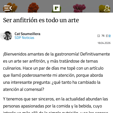
menu_open
Ser anfitrión es todo un arte
Cat Soumeillera
76
0
SDP Noticias
18.04.2026
¡Bienvenidos amantes de la gastronomía! Definitivamente
es un arte ser anfitrión, y más tratándose de temas
culinarios. Hace un par de días me topé con un artículo
que llamó poderosamente mi atención, porque aborda
una interesante pregunta: ¿qué tanto ha cambiado la
atención al comensal?
Y tenemos que ser sinceros, en la actualidad abundan las
personas apasionadas por la comida y la bebida, cuyo
interés va más allá de la simple nutrición, y se les conoce