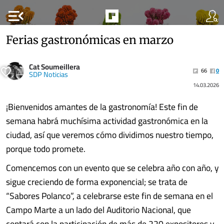
menu_open
Ferias gastronómicas en marzo
Cat Soumeillera
66
0
SDP Noticias
14.03.2026
¡Bienvenidos amantes de la gastronomía! Este fin de
semana habrá muchísima actividad gastronómica en la
ciudad, así que veremos cómo dividimos nuestro tiempo,
porque todo promete.
Comencemos con un evento que se celebra año con año, y
sigue creciendo de forma exponencial; se trata de
“Sabores Polanco”, a celebrarse este fin de semana en el
Campo Marte a un lado del Auditorio Nacional, que
contará con la participación de más de 220 expositores y