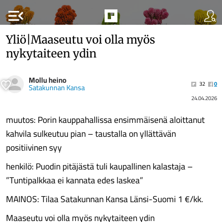
menu_open
Yliö|Maaseutu voi olla myös
nykytaiteen ydin
Mollu heino
32
0
Satakunnan Kansa
24.04.2026
muutos: Porin kauppahallissa ensimmäisenä aloittanut
kahvila sulkeutuu pian – taustalla on yllättävän
positiivinen syy
henkilö: Puodin pitäjästä tuli kaupallinen kalastaja –
”Tuntipalkkaa ei kannata edes laskea”
MAINOS: Tilaa Satakunnan Kansa Länsi-Suomi 1 €/kk.
Maaseutu voi olla myös nykytaiteen ydin