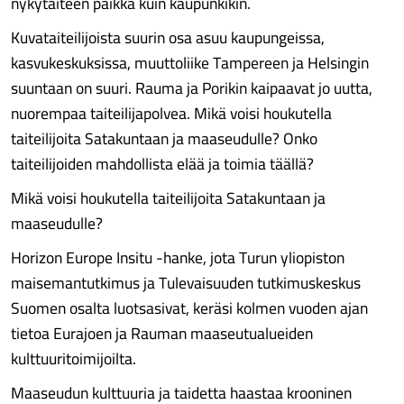
nykytaiteen paikka kuin kaupunkikin.
Kuvataiteilijoista suurin osa asuu kaupungeissa,
kasvukeskuksissa, muuttoliike Tampereen ja Helsingin
suuntaan on suuri. Rauma ja Porikin kaipaavat jo uutta,
nuorempaa taiteilijapolvea. Mikä voisi houkutella
taiteilijoita Satakuntaan ja maaseudulle? Onko
taiteilijoiden mahdollista elää ja toimia täällä?
Mikä voisi houkutella taiteilijoita Satakuntaan ja
maaseudulle?
Horizon Europe Insitu -hanke, jota Turun yliopiston
maisemantutkimus ja Tulevaisuuden tutkimuskeskus
Suomen osalta luotsasivat, keräsi kolmen vuoden ajan
tietoa Eurajoen ja Rauman maaseutualueiden
kulttuuritoimijoilta.
Maaseudun kulttuuria ja taidetta haastaa krooninen