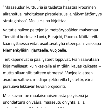
”Maaseudun kulttuuria ja taidetta haastaa krooninen
alirahoitus, rahoituksen pirstaleisuus ja näkymättömyys
strategioissa”, Mollu Heino kirjoittaa.
Valtatie halkoo peltojen ja metsäryppäiden maisemaa.
Tienviitat kertovat: Luvia, Eurajoki, Rauma. Näiltä teiltä
käännyttäessä viitat osoittavat yhä eteenpäin, vaikkapa
Niemenkylään, Irjanteelle, Vuojoelle.
Tiet kapenevat ja päällysteet loppuvat. Pian saavutaan
kirjaimellisesti kuin keskelle ei mitään, kauas kaikesta –
mutta ollaan silti taiteen ytimessä. Vuojoella eteen
avautuu valtava, mediaprojektoreilla tykitetty, väriä
pursuava liikkuvan kuvan projisointi.
Mielikuvamme maalaismaisemasta pölyisenä ja
unohdettuna on väärä: maaseutu on yhtä lailla