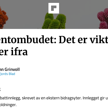
ntombudet: Det er vikt
er ifra
n Grinvoll
jords Blad
g
battinnlegg, skrevet av en ekstern bidragsyter. Innlegget gir u
oldninger.