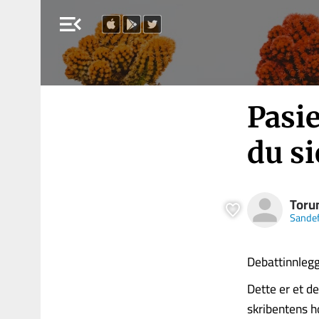
menu_open
Pasie
du si
Torun
Sandef
Debattinnleg
Dette er et de
skribentens h