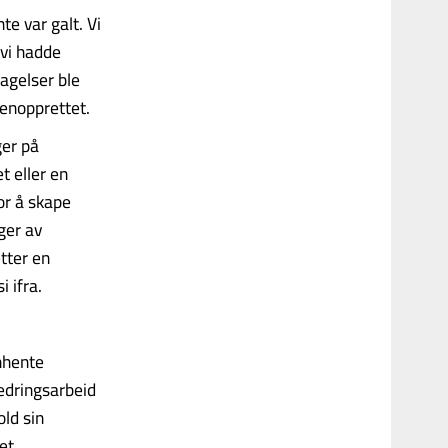
te var galt. Vi
 vi hadde
lagelser ble
gjenopprettet.
ger på
t eller en
or å skape
ger av
tter en
 ifra.
nhente
bedringsarbeid
old sin
et