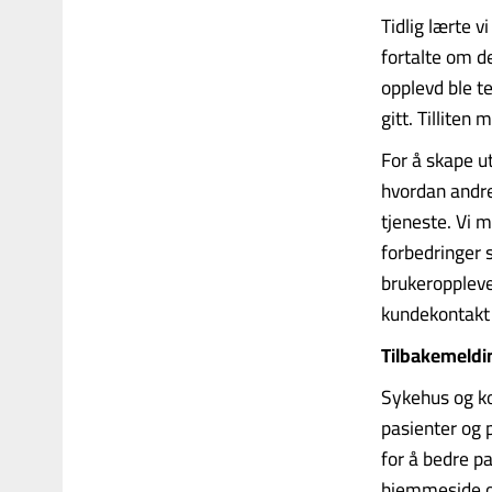
Tidlig lærte v
fortalte om de
opplevd ble t
gitt. Tilliten 
For å skape ut
hvordan andre
tjeneste. Vi 
forbedringer 
brukeroppleve
kundekontakt b
Tilbakemeldin
Sykehus og k
pasienter og p
for å bedre p
hjemmeside op