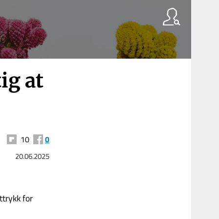
ig at
10
0
20.06.2025
ttrykk for