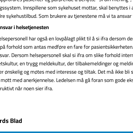
gssystem. Innspillene som sykehuset mottar, skal benyttes i a
re sykehustilbud. Som brukere av tjenestene må vi ta ansvar fo
nsvar i helsetjenesten
lsepersonell har også en lovpålagt plikt til å si ifra dersom den
 forhold som antas medføre en fare for pasientsikkerheten.
svar. Dersom helsepersonell skal si ifra om slike forhold intern
tskultur, en trygg meldekultur, der tilbakemeldinger og meld
 er ønskelig og møtes med interesse og tiltak. Det må ikke bli
n møtt med anerkjennelse. Ledelsen må gå foran som gode ek
uktivt når noen sier ifra.
rds Blad