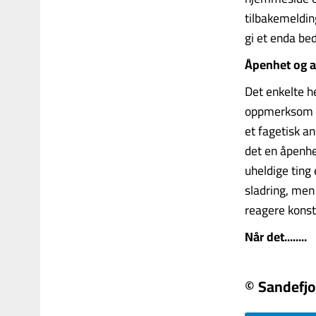
tilbakemeldin
gi et enda bed
Åpenhet og a
Det enkelte he
oppmerksom på
et fagetisk an
det en åpenhe
uheldige ting
sladring, me
reagere konstr
Når det........
© Sandefjo