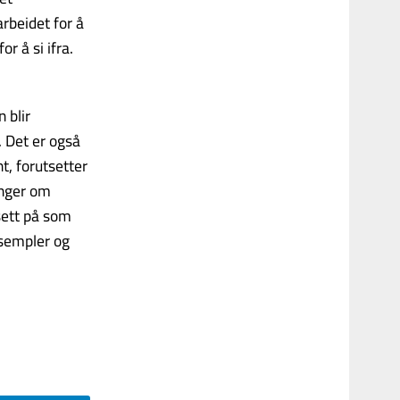
rbeidet for å
r å si ifra.
 blir
 Det er også
t, forutsetter
inger om
 sett på som
sempler og