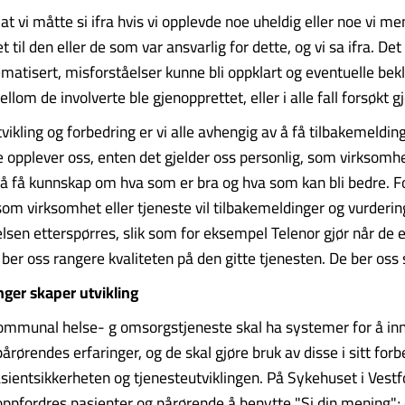
i at vi måtte si ifra hvis vi opplevde noe uheldig eller noe vi men
t til den eller de som var ansvarlig for dette, og vi sa ifra. Det
ematisert, misforståelser kunne bli oppklart og eventuelle bek
mellom de involverte ble gjenopprettet, eller i alle fall forsøkt 
vikling og forbedring er vi alle avhengig av å få tilbakemeldin
 opplever oss, enten det gjelder oss personlig, som virksomhe
må få kunnskap om hva som er bra og hva som kan bli bedre. F
som virksomhet eller tjeneste vil tilbakemeldinger og vurderin
lsen etterspørres, slik som for eksempel Telenor gjør når de e
er oss rangere kvaliteten på den gitte tjenesten. De ber oss si
ger skaper utvikling
ommunal helse- g omsorgstjeneste skal ha systemer for å in
årørendes erfaringer, og de skal gjøre bruk av disse i sitt for
asientsikkerheten og tjenesteutviklingen. På Sykehuset i Vestf
pfordres pasienter og pårørende å benytte "Si din mening"; 