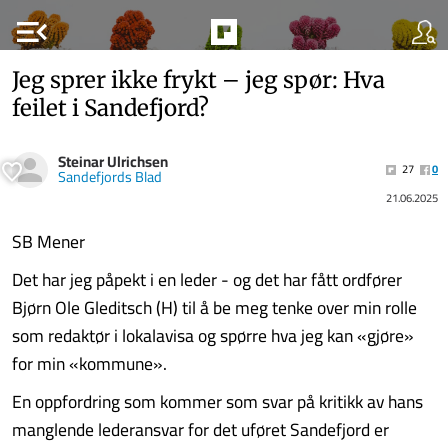
menu_open
Jeg sprer ikke frykt – jeg spør: Hva
feilet i Sandefjord?
Steinar Ulrichsen
27
0
Sandefjords Blad
21.06.2025
SB Mener
Det har jeg påpekt i en leder - og det har fått ordfører
Bjørn Ole Gleditsch (H) til å be meg tenke over min rolle
som redaktør i lokalavisa og spørre hva jeg kan «gjøre»
for min «kommune».
En oppfordring som kommer som svar på kritikk av hans
manglende lederansvar for det uføret Sandefjord er