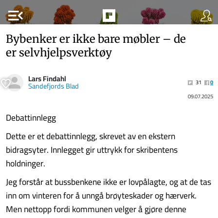
menu_open
Bybenker er ikke bare møbler – de
er selvhjelpsverktøy
Lars Findahl
31
0
Sandefjords Blad
09.07.2025
Debattinnlegg
Dette er et debattinnlegg, skrevet av en ekstern
bidragsyter. Innlegget gir uttrykk for skribentens
holdninger.
Jeg forstår at bussbenkene ikke er lovpålagte, og at de tas
inn om vinteren for å unngå brøyteskader og hærverk.
Men nettopp fordi kommunen velger å gjøre denne