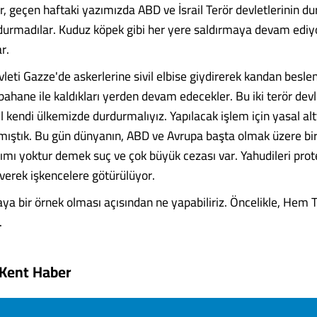
ar, geçen haftaki yazımızda ABD ve İsrail Terör devletlerinin 
durmadılar. Kuduz köpek gibi her yere saldırmaya devam ediyo
r.
devleti Gazze'de askerlerine sivil elbise giydirerek kandan be
 bahane ile kaldıkları yerden devam edecekler. Bu iki terör devl
l kendi ülkemizde durdurmalıyız. Yapılacak işlem için yasal al
ıştık. Bu gün dünyanın, ABD ve Avrupa başta olmak üzere bir
ımı yoktur demek suç ve çok büyük cezası var. Yahudileri prot
verek işkencelere götürülüyor.
aya bir örnek olması açısından ne yapabiliriz. Öncelikle, Hem
.
Kent Haber