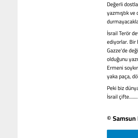
Değerli dostl
yazmıştık ve 
durmayacakla
İsrail Terör 
ediyorlar. Bir
Gazze'de deği
olduğunu yazm
Ermeni soykır
yaka paça, dö
Peki biz düny
İsrail çifte.......
© Samsun 