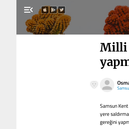
menu_open
Milli
yapm
Osma
Samsu
Samsun Kent H
yere saldırma
gereğini yapm