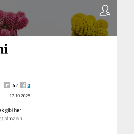
ni
42
0
17.10.2025
k gibi her
let olmanın