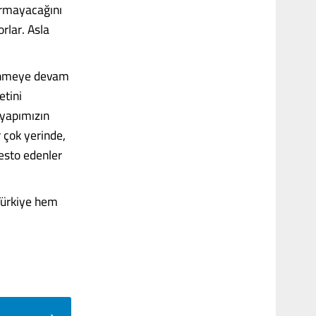
durmayacağını
rlar. Asla
slenmeye devam
etini
tyapımızın
 çok yerinde,
esto edenler
 Türkiye hem