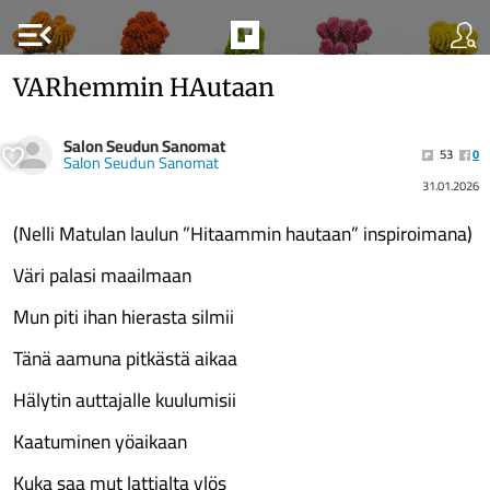
menu_open
VARhemmin HAutaan
Salon Seudun Sanomat
53
0
Salon Seudun Sanomat
31.01.2026
(Nelli Matulan laulun ”Hitaammin hautaan” inspiroimana)
Väri palasi maailmaan
Mun piti ihan hierasta silmii
Tänä aamuna pitkästä aikaa
Hälytin auttajalle kuulumisii
Kaatuminen yöaikaan
Kuka saa mut lattialta ylös