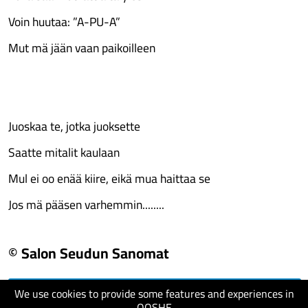
Voin huutaa: ”A-PU-A”
Mut mä jään vaan paikoilleen
Juoskaa te, jotka juoksette
Saatte mitalit kaulaan
Mul ei oo enää kiire, eikä mua haittaa se
Jos mä pääsen varhemmin........
© Salon Seudun Sanomat
We use cookies to provide some features and experiences in
visit website
QOSHE