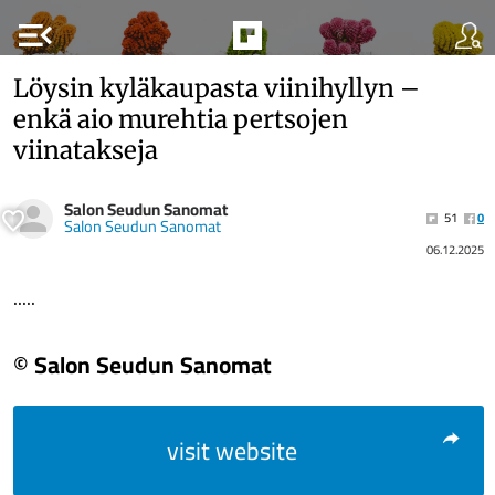
menu_open
Löysin kyläkaupasta viinihyllyn –
enkä aio murehtia pertsojen
viinatakseja
Salon Seudun Sanomat
51
0
Salon Seudun Sanomat
06.12.2025
.....
© Salon Seudun Sanomat
visit website