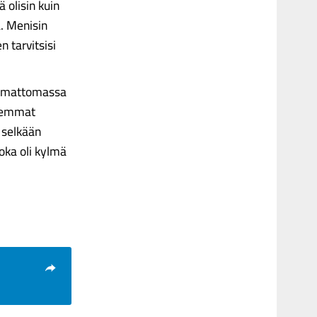
 olisin kuin
a. Menisin
n tarvitsisi
utumattomassa
nhemmat
 selkään
joka oli kylmä