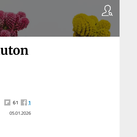
auton
61
1
05.01.2026