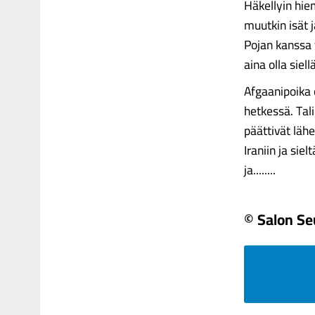
Häkellyin hiem
muutkin isät 
Pojan kanssa t
aina olla siell
Afgaanipoika 
hetkessä. Tal
päättivät läh
Iraniin ja sie
ja........
© Salon S