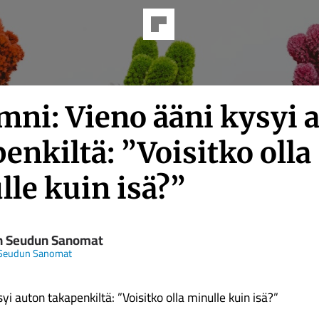
mni: Vieno ääni kysyi 
enkiltä: ”Voisitko olla
le kuin isä?”
n Seudun Sanomat
 Seudun Sanomat
yi auton takapenkiltä: ”Voisitko olla minulle kuin isä?”