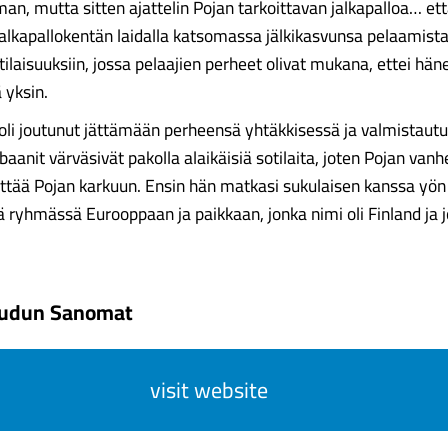
an, mutta sitten ajattelin Pojan tarkoittavan jalkapalloa… että
jalkapallokentän laidalla katsomassa jälkikasvunsa pelaamist
ilaisuuksiin, jossa pelaajien perheet olivat mukana, ettei häne
ä yksin.
oli joutunut jättämään perheensä yhtäkkisessä ja valmista
ibaanit värväsivät pakolla alaikäisiä sotilaita, joten Pojan va
ettää Pojan karkuun. Ensin hän matkasi sukulaisen kanssa yön
ltä ryhmässä Eurooppaan ja paikkaan, jonka nimi oli Finland ja 
eudun Sanomat
visit website