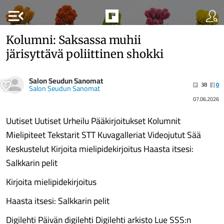
menu_open
Kolumni: Saksassa muhii
järisyttävä poliittinen shokki
Salon Seudun Sanomat
38
0
Salon Seudun Sanomat
07.06.2026
Uutiset Uutiset Urheilu Pääkirjoitukset Kolumnit
Mielipiteet Tekstarit STT Kuvagalleriat Videojutut Sää
Keskustelut Kirjoita mielipidekirjoitus Haasta itsesi:
Salkkarin pelit
Kirjoita mielipidekirjoitus
Haasta itsesi: Salkkarin pelit
Digilehti Päivän digilehti Digilehti arkisto Lue SSS:n