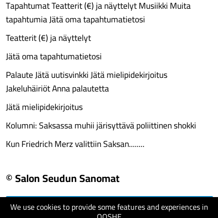
Tapahtumat Teatterit (€) ja näyttelyt Musiikki Muita
tapahtumia Jätä oma tapahtumatietosi
Teatterit (€) ja näyttelyt
Jätä oma tapahtumatietosi
Palaute Jätä uutisvinkki Jätä mielipidekirjoitus
Jakeluhäiriöt Anna palautetta
Jätä mielipidekirjoitus
Kolumni: Saksassa muhii järisyttävä poliittinen shokki
Kun Friedrich Merz valittiin Saksan........
© Salon Seudun Sanomat
We use cookies to provide some features and experiences in
visit website
QOSHE