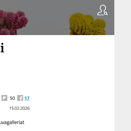
i
50
17
15.02.2026
uvagalleriat