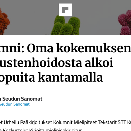
mni: Oma kokemuksen
ustenhoidosta alkoi
topuita kantamalla
n Seudun Sanomat
 Seudun Sanomat
t Urheilu Pääkirjoitukset Kolumnit Mielipiteet Tekstarit STT K
 Keskustelut Kirjoita mielipidekirjoitus