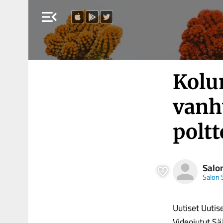
menu_open
Kolu
vanh
polt
Salo
Salon
Uutiset Uutise
Videojutut Sää