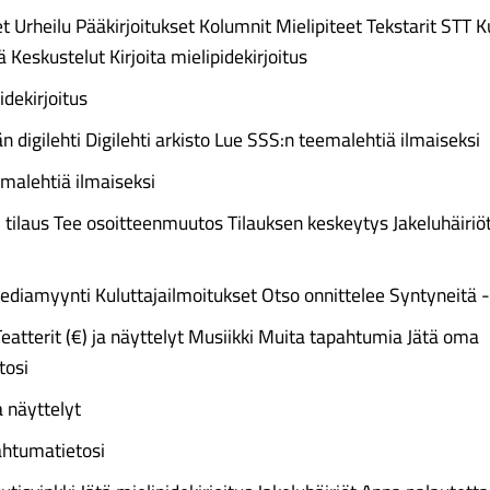
t Urheilu Pääkirjoitukset Kolumnit Mielipiteet Tekstarit STT K
 Keskustelut Kirjoita mielipidekirjoitus
idekirjoitus
än digilehti Digilehti arkisto Lue SSS:n teemalehtiä ilmaiseksi
malehtiä ilmaiseksi
i tilaus Tee osoitteenmuutos Tilauksen keskeytys Jakeluhäiriöt
ediamyynti Kuluttajailmoitukset Otso onnittelee Syntyneitä -
atterit (€) ja näyttelyt Musiikki Muita tapahtumia Jätä oma
tosi
a näyttelyt
ahtumatietosi