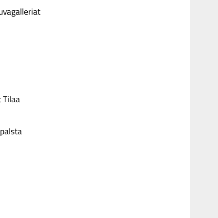
uvagalleriat
 Tilaa
palsta