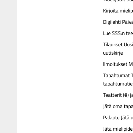
Kirjoita mielip
Digilehti Päiv
Lue SSS:n tee
Tilaukset Uus
uutiskirje
Ilmoitukset M
Tapahtumat Te
tapahtumatie
Teatterit (€) j
Jätä oma tap
Palaute Jätä u
Jätä mielipide