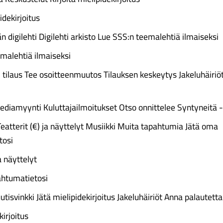
idekirjoitus
än digilehti Digilehti arkisto Lue SSS:n teemalehtiä ilmaiseksi
malehtiä ilmaiseksi
i tilaus Tee osoitteenmuutos Tilauksen keskeytys Jakeluhäiriöt
ediamyynti Kuluttajailmoitukset Otso onnittelee Syntyneitä -
atterit (€) ja näyttelyt Musiikki Muita tapahtumia Jätä oma
tosi
a näyttelyt
ahtumatietosi
utisvinkki Jätä mielipidekirjoitus Jakeluhäiriöt Anna palautetta
kirjoitus