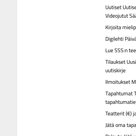
Uutiset Uutise
Videojutut Sää
Kirjoita mielip
Digilehti Päiv
Lue SSS:n tee
Tilaukset Uus
uutiskirje
Ilmoitukset M
Tapahtumat Te
tapahtumatie
Teatterit (€) j
Jätä oma tap