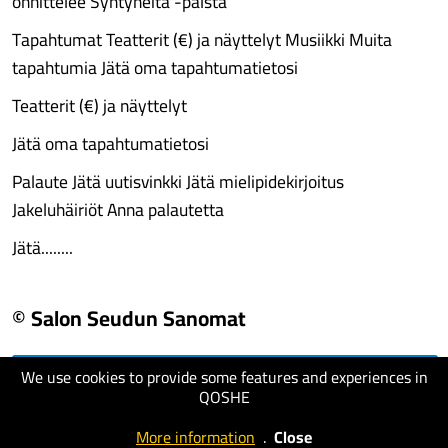
onnittelee Syntyneitä -palsta
Tapahtumat Teatterit (€) ja näyttelyt Musiikki Muita
tapahtumia Jätä oma tapahtumatietosi
Teatterit (€) ja näyttelyt
Jätä oma tapahtumatietosi
Palaute Jätä uutisvinkki Jätä mielipidekirjoitus
Jakeluhäiriöt Anna palautetta
Jätä........
© Salon Seudun Sanomat
We use cookies to provide some features and experiences in
visit website
QOSHE
More information
.
Close