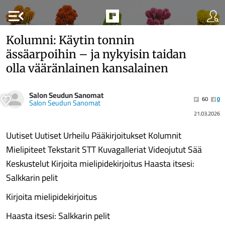
menu_open
Kolumni: Käytin tonnin
ässäarpoihin – ja nykyisin taidan
olla vääränlainen kansalainen
Salon Seudun Sanomat
60
0
Salon Seudun Sanomat
21.03.2026
Uutiset Uutiset Urheilu Pääkirjoitukset Kolumnit
Mielipiteet Tekstarit STT Kuvagalleriat Videojutut Sää
Keskustelut Kirjoita mielipidekirjoitus Haasta itsesi:
Salkkarin pelit
Kirjoita mielipidekirjoitus
Haasta itsesi: Salkkarin pelit