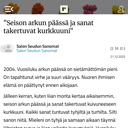
menu_open
”Seison arkun päässä ja sanat
takertuvat kurkkuuni”
Salon Seudun Sanomat
53
1
Salon Seudun Sanomat
21.12.2025
2004. Vuosiluku arkun päässä on sietämättömän pieni.
On tapahtunut virhe ja suuri vääryys. Nuoren ihmisen
elämä on päättynyt ennen aikojaan.
Jälleen kerran, kuten liian monta kertaa aikaisemmin,
seison arkun päässä ja sanat takertuvat kuivuneeseen
kurkkuuni. Kaikki sanat tuntuvat tyhjiltä ja turhilta. Silti
sanon niitä. Mieleni on tyhjä ja samaan aikaan täynnä
läheisten surua ja liian vaikeita kysymyksiä. Vuosiluku