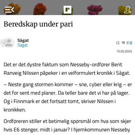
menu_open
Beredskap under pari
Ságat
18
0
Ságat
15.05.2025
Det er det dystre faktum som Nesseby-ordfører Berit
Ranveig Nilssen påpeker i en velformulert kronikk i Ságat.
– Neste gang stormen kommer – sne, cyber eller krig – er
det for sent med planer. Da teller bare det vi har på lager.
Og i Finnmark er det fortsatt tomt, skriver Nilssen i
kronikken.
Ordføreren stiller et betimelig spørsmål om hva som skjer
hvis E6 stenger, midt i januar? I hjemkommunen Nesseby