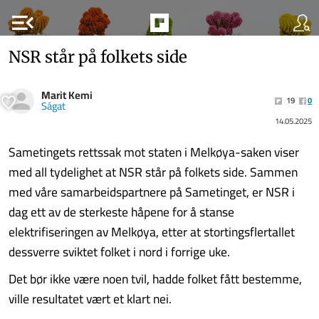
menu_open
NSR står på folkets side
Marit Kemi
19
0
Ságat
14.05.2025
Sametingets rettssak mot staten i Melkøya-saken viser
med all tydelighet at NSR står på folkets side. Sammen
med våre samarbeidspartnere på Sametinget, er NSR i
dag ett av de sterkeste håpene for å stanse
elektrifiseringen av Melkøya, etter at stortingsflertallet
dessverre sviktet folket i nord i forrige uke.
Det bør ikke være noen tvil, hadde folket fått bestemme,
ville resultatet vært et klart nei.