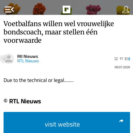
menu_open
Voetbalfans willen wel vrouwelijke
bondscoach, maar stellen één
voorwaarde
Rtl Nieuws
17
0
RTL Nieuws
09.07.2026
Due to the technical or legal........
© RTL Nieuws
visit website