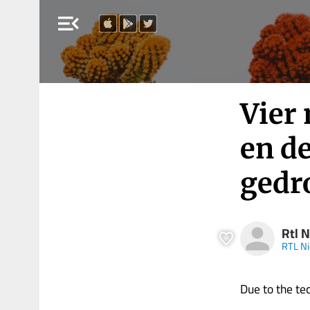
menu_open
Vier
en d
gedr
Rtl 
RTL N
Due to the tech