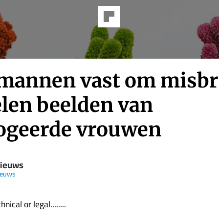
 mannen vast om misbr
elen beelden van
ogeerde vrouwen
Nieuws
ieuws
nical or legal........