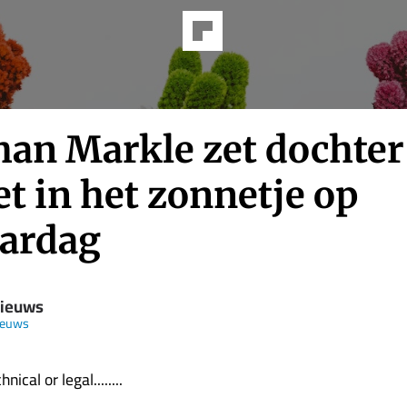
an Markle zet dochter
et in het zonnetje op
aardag
Nieuws
ieuws
nical or legal........