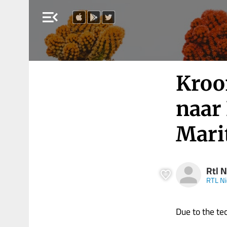
menu_open
Kroo
naar
Mari
Rtl 
RTL N
Due to the tech