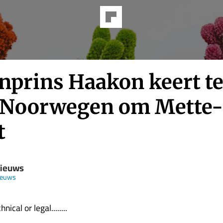
nprins Haakon keert t
 Noorwegen om Mette-
t
Nieuws
ieuws
nical or legal........