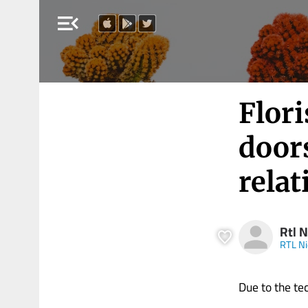
menu_open
Flori
door
relat
Rtl 
RTL N
Due to the tech