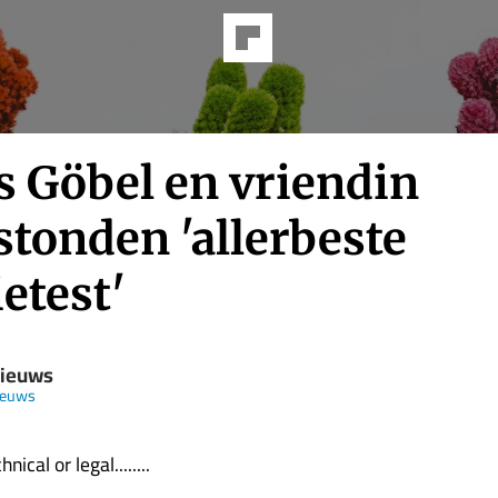
s Göbel en vriendin
stonden 'allerbeste
ietest'
Nieuws
ieuws
nical or legal........