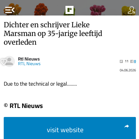
menu_open
Dichter en schrijver Lieke
Marsman op 35-jarige leeftijd
overleden
Rtl Nieuws
11
0
RTL Nieuws
04.06.2026
Due to the technical or legal........
© RTL Nieuws
visit website