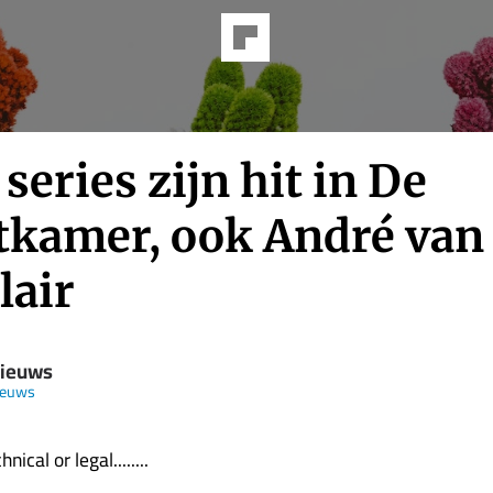
series zijn hit in De
tkamer, ook André van
lair
Nieuws
ieuws
nical or legal........