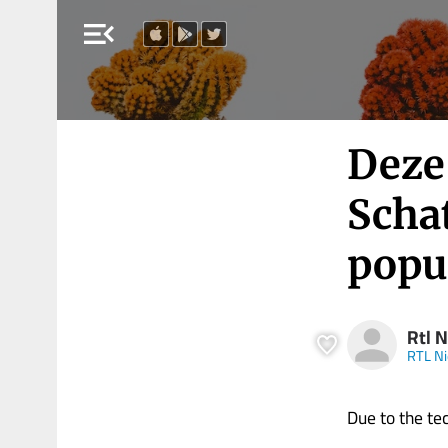
menu_open
Deze 
Scha
popu
Rtl 
RTL N
Due to the tech