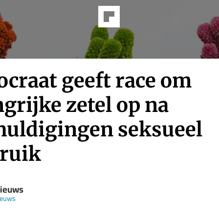
craat geeft race om
grijke zetel op na
huldigingen seksueel
ruik
Nieuws
ieuws