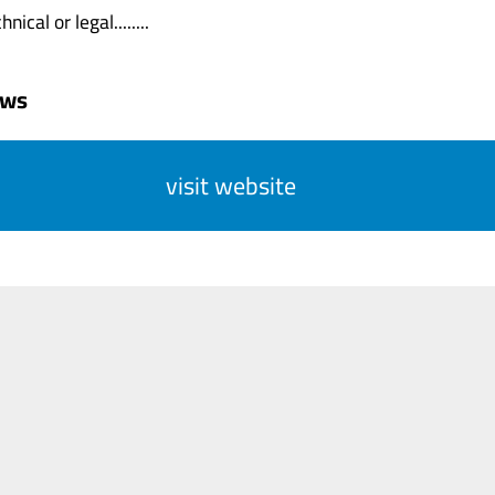
nical or legal........
uws
visit website