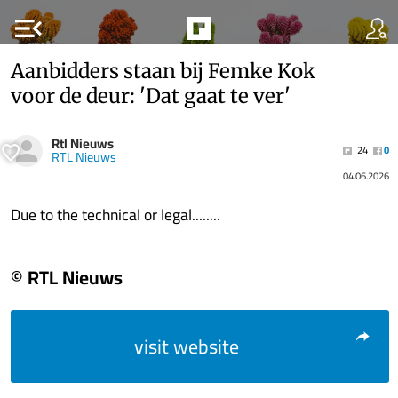
menu_open
Aanbidders staan bij Femke Kok
voor de deur: 'Dat gaat te ver'
Rtl Nieuws
24
0
RTL Nieuws
04.06.2026
Due to the technical or legal........
© RTL Nieuws
visit website