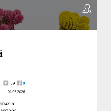
й
39
0
04.06.2026
аться в
ают ход!