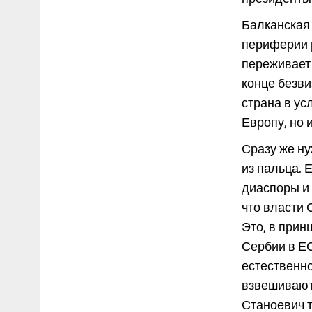
Балканская
периферии 
переживает
конце безви
страна в ус
Европу, но 
Сразу же ну
из пальца. 
диаспоры и 
что власти
Это, в прин
Сербии в ЕС
естественно
взвешивают
Станоевич т