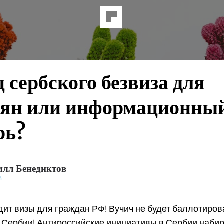
 сербского безвиза для
иян или информационны
рь?
лл Бенедиктов
m
ит визы для граждан РФ! Вучич не будет баллотиров
 Сербии! Антироссийские инициативы в Сербии набир