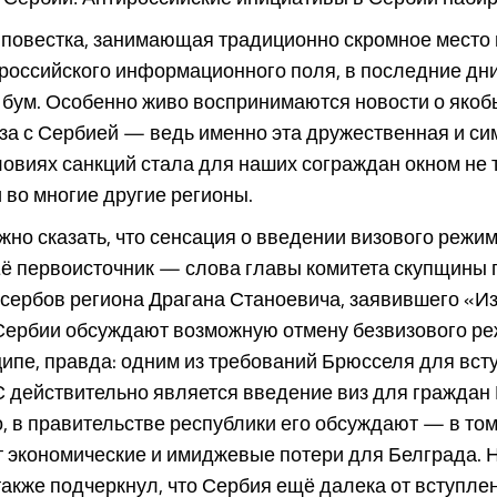
 повестка, занимающая традиционно скромное место 
российского информационного поля, в последние дн
 бум. Особенно живо воспринимаются новости о якоб
за с Сербией — ведь именно эта дружественная и с
ловиях санкций стала для наших сограждан окном не 
и во многие другие регионы.
жно сказать, что сенсация о введении визового режи
Её первоисточник — слова главы комитета скупщины 
сербов региона Драгана Станоевича, заявившего «И
 Сербии обсуждают возможную отмену безвизового ре
ципе, правда: одним из требований Брюсселя для вст
 действительно является введение виз для граждан 
, в правительстве республики его обсуждают — в том
 экономические и имиджевые потери для Белграда. 
акже подчеркнул, что Сербия ещё далека от вступлен