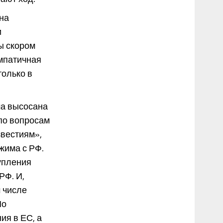
на
и
ы скором
импатичная
только в
ма высосана
по вопросам
звестиям»,
жима с РФ.
упления
РФ. И,
 числе
Но
ия в ЕС, а