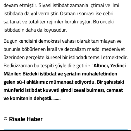
devam etmiştir. Siyasi istibdat zamanla içtimai ve ilmi
istibdada da yol vermiştir. Osmanlı sonrası ise cebri
saltanat ve totaliter rejimler kurulmuştur. Bu önceki
istibdadın daha da koyusudur.
Bugün kendisini demokrasi vahası olarak tanımlayan ve
bununla böbürlenen İsrail ve deccalizm maddi medeniyet
üzerinden gerçekte küresel bir istibdadı temsil etmektedir.
Bediüzzaman bu tespiti şöyle dile getirir: "
Altıncı, Yedinci
Mâniler: Bizdeki istibdat ve şeriatın muhalefetinden
gelen sû-i ahlâkımız mümanaat ediyordu. Bir şahıstaki
münferid istibdat kuvveti şimdi zeval bulması, cemaat
ve komitenin dehşetli........
© Risale Haber