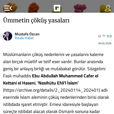
menu_open
Ümmetin çöküş yasaları
Mustafa Özcan
71
0
Risale Haber
04.04.2026
Müslümanların çöküş nedenlerini ve yasalarını kaleme
alan birçok müellif ve telif eser vardır. Bunlar arasında
geniş bir anlayış birliği ve mutabakat görülür. Sözgelimi
Faslı muhaddis
Ebu Abdullah Muhammed Cafer el
Kettani el Haseni
,
'Nasihütu Ehli'l İslam'
(https://archive.org/details/2_20240114_202401) adlı
eserinde İslam aleminin çöküş nedenlerinden birisi olarak
istibdada işaret etmiştir. Emevi idaresiyle başlayan
süreçte istibdat alacalı olarak Osmanlı sonuna kadar