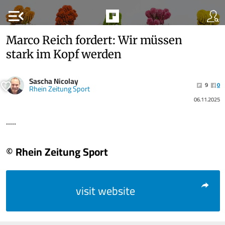
menu_open
Marco Reich fordert: Wir müssen
stark im Kopf werden
Sascha Nicolay
9
0
Rhein Zeitung Sport
06.11.2025
.....
© Rhein Zeitung Sport
visit website