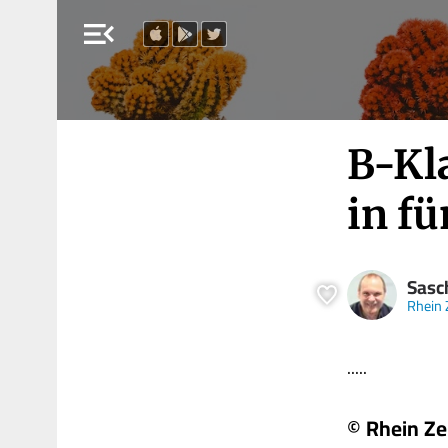
menu_open
B-Kl
in fü
Sasc
Rhein 
.....
© Rhein Ze