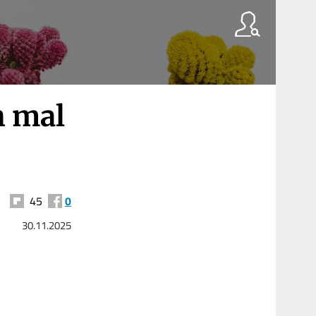
h mal
45
0
30.11.2025