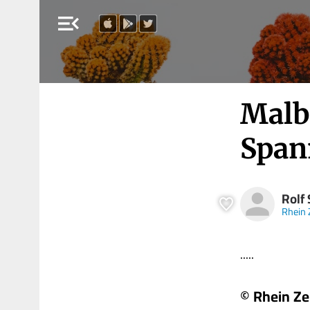
menu_open
Malb
Span
Rolf
Rhein 
.....
© Rhein Ze