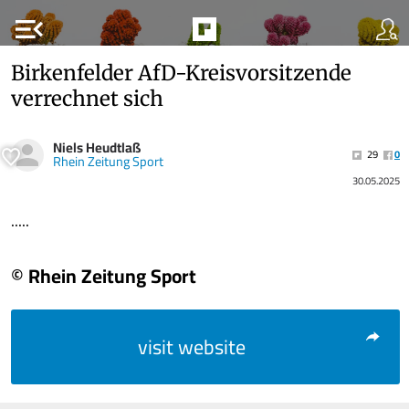
menu_open
Birkenfelder AfD-Kreisvorsitzende
verrechnet sich
Niels Heudtlaß
29
0
Rhein Zeitung Sport
30.05.2025
.....
© Rhein Zeitung Sport
visit website