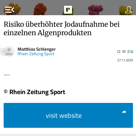
menu_open
Risiko überhöhter Jodaufnahme bei
einzelnen Algenprodukten
Matthias Schlenger
32
0
Rhein Zeitung Sport
27.11.2025
.....
© Rhein Zeitung Sport
visit website