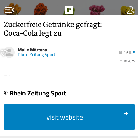
menu_open
Zuckerfreie Getränke gefragt:
Coca-Cola legt zu
Malin Märtens
19
0
Rhein Zeitung Sport
21.10.2025
.....
© Rhein Zeitung Sport
visit website