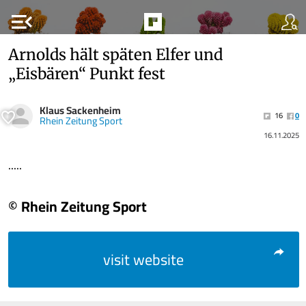
menu_open
Arnolds hält späten Elfer und
„Eisbären“ Punkt fest
Klaus Sackenheim
16
0
Rhein Zeitung Sport
16.11.2025
.....
© Rhein Zeitung Sport
visit website