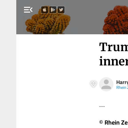
menu_open
Trum
inne
Harr
Rhein 
.....
© Rhein Ze