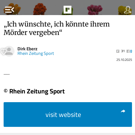
menu_open
„Ich wünschte, ich könnte ihrem
Mörder vergeben“
Dirk Eberz
31
0
Rhein Zeitung Sport
25.10.2025
.....
© Rhein Zeitung Sport
visit website