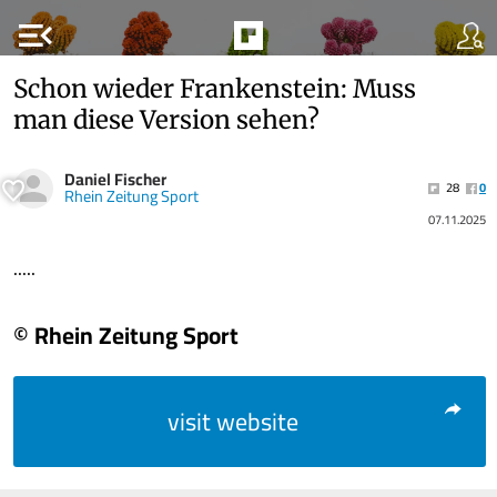
menu_open
Schon wieder Frankenstein: Muss
man diese Version sehen?
Daniel Fischer
28
0
Rhein Zeitung Sport
07.11.2025
.....
© Rhein Zeitung Sport
visit website