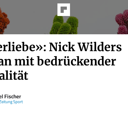
erliebe»: Nick Wilders
n mit bedrückender
lität
el Fischer
Zeitung Sport