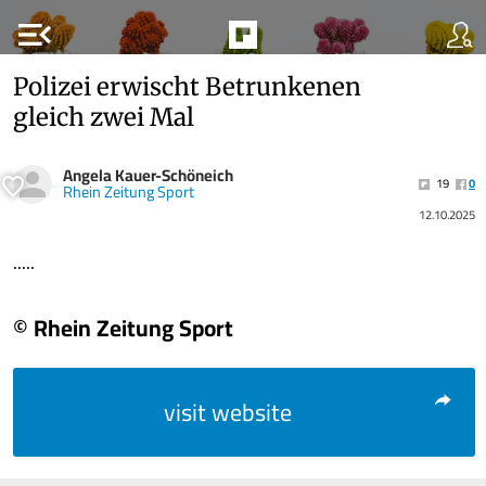
menu_open
Polizei erwischt Betrunkenen
gleich zwei Mal
Angela Kauer-Schöneich
19
0
Rhein Zeitung Sport
12.10.2025
.....
© Rhein Zeitung Sport
visit website