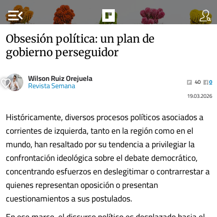
menu_open
Obsesión política: un plan de
gobierno perseguidor
Wilson Ruiz Orejuela
40
0
Revista Semana
19.03.2026
Históricamente, diversos procesos políticos asociados a
corrientes de izquierda, tanto en la región como en el
mundo, han resaltado por su tendencia a privilegiar la
confrontación ideológica sobre el debate democrático,
concentrando esfuerzos en deslegitimar o contrarrestar a
quienes representan oposición o presentan
cuestionamientos a sus postulados.
En ese marco, el discurso político es desplazado hacia el