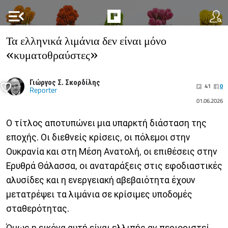
menu_open
Τα ελληνικά λιμάνια δεν είναι μόνο
«κυματοθραύστες»
Γιώργος Σ. Σκορδίλης
41
0
Reporter
01.06.2026
Ο τίτλος αποτυπώνει μια υπαρκτή διάσταση της
εποχής. Οι διεθνείς κρίσεις, οι πόλεμοι στην
Ουκρανία και στη Μέση Ανατολή, οι επιθέσεις στην
Ερυθρά Θάλασσα, οι αναταράξεις στις εφοδιαστικές
αλυσίδες και η ενεργειακή αβεβαιότητα έχουν
μετατρέψει τα λιμάνια σε κρίσιμες υποδομές
σταθερότητας.
Όμως η εικόνα αυτή είναι ελλιπής αν περιοριστεί