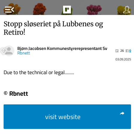
menu_open
Stopp sløseriet på Lubbenes og
Retiro!
Bjørn Jacobsen Kommunestyrerepresentant Sv
26
0
Rbnett
03.09.2025
Due to the technical or legal........
© Rbnett
visit website