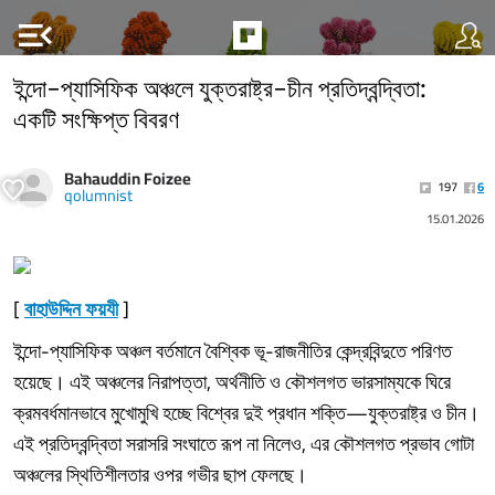
menu_open
ইন্দো-প্যাসিফিক অঞ্চলে যুক্তরাষ্ট্র-চীন প্রতিদ্বন্দ্বিতা:
একটি সংক্ষিপ্ত বিবরণ
Bahauddin Foizee
197
6
qolumnist
15.01.2026
[
বাহাউদ্দিন ফয়যী
]
ইন্দো-প্যাসিফিক অঞ্চল বর্তমানে বৈশ্বিক ভূ-রাজনীতির কেন্দ্রবিন্দুতে পরিণত
হয়েছে। এই অঞ্চলের নিরাপত্তা, অর্থনীতি ও কৌশলগত ভারসাম্যকে ঘিরে
ক্রমবর্ধমানভাবে মুখোমুখি হচ্ছে বিশ্বের দুই প্রধান শক্তি—যুক্তরাষ্ট্র ও চীন।
এই প্রতিদ্বন্দ্বিতা সরাসরি সংঘাতে রূপ না নিলেও, এর কৌশলগত প্রভাব গোটা
অঞ্চলের স্থিতিশীলতার ওপর গভীর ছাপ ফেলছে।