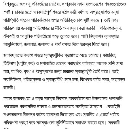
বিশ্বজুড়ে জলবায়ু পরিবর্তনের নেতিবাচক প্রভাব এখন বাংলাদেশের শহরগুলোতেও
স্পষ্ট। ঢাকার মতো ঘনবসতিপূর্ণ শহরে হঠাৎ ভারী বর্ষণ ও অপ্রত্যাশিত বন্যা
পরিস্থিতি শহরের পরিকাঠামোর ওপর অতিরিক্ত চাপ সৃষ্টি করছে। তাই নগর
পরিকল্পনায় জলবায়ু অভিযোজনের নীতি অবলম্বন করা জরুরি। পরিবেশবান্ধব,
টেকসই ও আধুনিক পরিকাঠামো গড়ে তুলতে হবে। পানি নিষ্কাশন ব্যবস্থার
আধুনিকায়ন, জলাধার, জলাশয় ও পার্ক রক্ষার দিকে গুরুত্ব দিতে হবে।
জলাবদ্ধতার কারণে শহরে স্বাস্থ্যঝুঁকিও ক্রমাগত বেড়ে চলেছে। ডায়রিয়া,
টিটেনাস (ধনুষ্টঙ্কার) ও মশাবাহিত রোগের প্রাদুর্ভাব বর্ষাকালে অনেক বেশি দেখা
যায়, যা শিশু, বৃদ্ধ ও অসুস্থদের জন্য মারাত্মক স্বাস্থ্যঝুঁকি তৈরি করে। তাই
স্যানিটেশন, পরিচ্ছন্নতা ও স্বাস্থ্যবিধি মেনে চলা, বিশেষত বর্ষার সময়, অত্যন্ত
জরুরি।
ঢাকার জলাবদ্ধতা ও বন্যা সমস্যা নিরসনে অবকাঠামোগত উন্নয়নের পাশাপাশি
প্রয়োজন প্রশাসনিক দক্ষতা ও জনসচেতনতার সমন্বিত উদ্যোগ। বেআইনি
দখলদারদের বিরুদ্ধে কঠোর ব্যবস্থা নিতে হবে এবং স্থানীয় ও ওয়ার্ড পর্যায়ে
পরিকল্পনা গ্রহণ করে সমস্যাগুলো সুনির্দিষ্টভাবে সমাধান করতে হবে। সরকারি