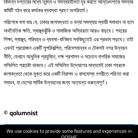
বিভিন্ন দপ্তরের মধ্যে দ্বন্দ্ব ও সমন্বয়হীনতা দূর করতে আন্তঃদপ্তর সমন্বয়
কমিটি গঠন করে কার্যকর ব্যবস্থা গ্রহণ অপরিহার্য।
পরিশেষে বলা যায় যে, ঢাকার জলাবদ্ধতা ও বন্যা সমস্যার স্থায়ী সমাধান না হলে
অর্থনৈতিক ক্ষতি, স্বাস্থ্যঝুঁকি ও সামাজিক অস্থিরতা আরও বাড়বে। শহরের
শিক্ষা, স্বাস্থ্য, পরিবহন ও ব্যবসা-বাণিজ্য সবকিছুতেই এর প্রভাব পড়বে। তাই
এখনই প্রয়োজন একটি সুপরিকল্পিত, পরিবেশবান্ধব ও টেকসই নগর উন্নয়ন
নীতি, যেখানে আধুনিক প্রযুক্তি, দক্ষ প্রশাসন ও সচেতন নাগরিক সমাজের
সম্মিলিত প্রচেষ্টা থাকবে। এই সম্মিলিত উদ্যোগের মাধ্যমেই ঢাকা শহরকে
জলাবদ্ধতা থেকে মুক্ত করে একটি নিরাপদ ও বাসযোগ্য নগরীতে পরিণত করা
সম্ভব, যা দেশের সার্বিক উন্নয়নের জন্য অত্যন্ত গুরুত্বপূর্ণ।
© qolumnist
We use cookies to provide some features and experiences in
visit website
QOSHE