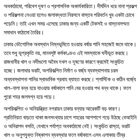
অবকাঠামো, পরিবেশ দূষণ ও প্রশাসনিক অকার্যকারিতা। দীর্ঘদিন ধরে নানা প্রকল্প
ও পরিকল্পনা নেওয়া হলেও জলাবদ্ধতা নিরসনে বাস্তব পরিবর্তন খুব একটা চোখে
পড়েনি। তাই এখন সময় এসেছে ঢাকার জন্য একটি টেকসই ও বাস্তবসম্মত
সমাধান কাঠামো তৈরির।
ঢাকার ভৌগোলিক অবস্থান নিম্নভূমিতে হওয়ায় বর্ষার পানি সহজেই জমে থাকে।
তবে শুধু ভূপ্রকৃতি নয়, মানবসৃষ্ট কর্মকাণ্ডও এই সমস্যাকে ঘনীভূত করছে।
রাজধানীর খাল ও নদীগুলো অবৈধ দখল ও দূষণের কারণে ক্রমেই সংকুচিত
হচ্ছে। জলাধার ভরাট, অপরিকল্পিত নির্মাণ ও বর্জ্য ব্যবস্থাপনায় চরম
অব্যবস্থাপনা পানির স্বাভাবিক প্রবাহ ব্যাহত করছে। প্লাস্টিক ও কঠিন বর্জ্যে
খাল-নালা বন্ধ হয়ে যাওয়ায় বর্ষাকালে পানি বের হওয়ার পথ বন্ধ থাকে। ফলে
পুরো শহর জলমগ্ন হয়ে পড়ে।
অপরিকল্পিত ও অনিয়ন্ত্রিত নগরায়ন ঢাকার বন্যার আরেকটি বড় কারণ।
প্রতিনিয়ত বাড়তে থাকা জনসংখ্যার চাপে শহরের আশপাশে গড়ে উঠছে বেআইনি
ও অনিরাপদ বসতি, যেখানে পর্যাপ্ত অবকাঠামো নেই। সংকুচিত রাস্তা, ভরাট
খাল ও অনুপযুক্ত নিষ্কাশন ব্যবস্থার ফলে বর্ষাকালে এসব এলাকায় তীব্র