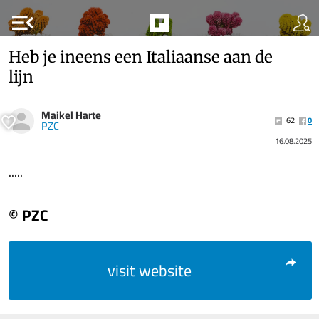
menu_open
Heb je ineens een Italiaanse aan de
lijn
Maikel Harte
62
0
PZC
16.08.2025
.....
© PZC
visit website